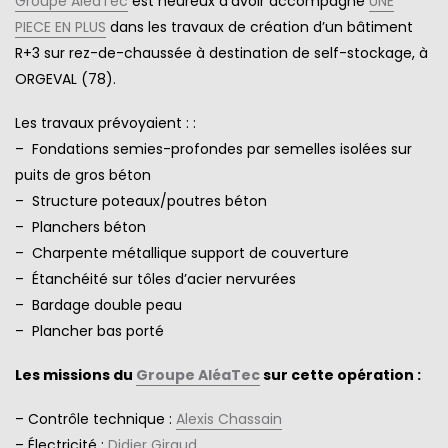
Groupe AléaTec
est heureux d’avoir accompagné
UNE
PIECE EN PLUS
dans les travaux de création d’un bâtiment
R+3 sur rez-de-chaussée à destination de self-stockage, à
ORGEVAL (78).
Les travaux prévoyaient : :
– Fondations semies-profondes par semelles isolées sur
puits de gros béton
– Structure poteaux/poutres béton
– Planchers béton
– Charpente métallique support de couverture
– Étanchéité sur tôles d’acier nervurées
– Bardage double peau
– Plancher bas porté
Les missions du
Groupe AléaTec
sur cette opération :
– Contrôle technique :
Alexis Chassain
– Électricité :
Didier Giraud